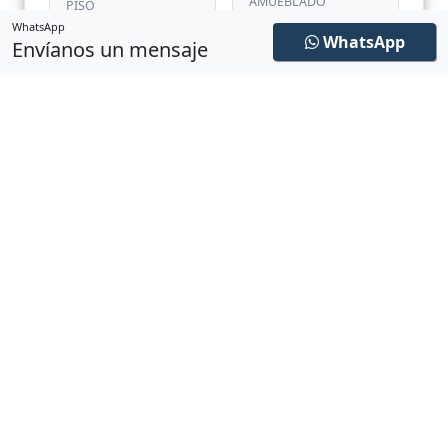
AMUEBLADO
PISO
WhatsApp
WhatsApp
Envíanos un mensaje
9.48 m²
37.15 m²
EXTERIOR
INTERIOR
46.63 m²
Playa
TOTAL
VISTA PRINCIPAL
Montaña